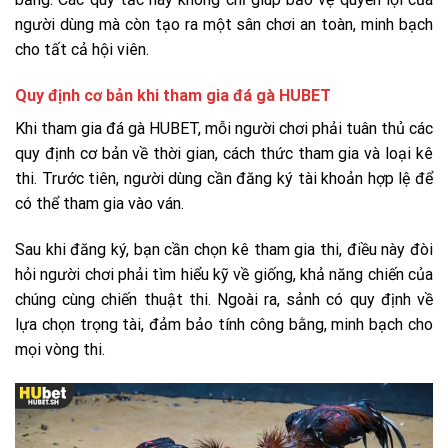
người dùng mà còn tạo ra một sân chơi an toàn, minh bạch
cho tất cả hội viên.
Quy định cơ bản khi tham gia đá gà HUBET
Khi tham gia đá gà HUBET, mỗi người chơi phải tuân thủ các
quy định cơ bản về thời gian, cách thức tham gia và loại kê
thi. Trước tiên, người dùng cần đăng ký tài khoản hợp lệ để
có thể tham gia vào ván.
Sau khi đăng ký, bạn cần chọn kê tham gia thi, điều này đòi
hỏi người chơi phải tìm hiểu kỹ về giống, khả năng chiến của
chúng cùng chiến thuật thi. Ngoài ra, sảnh có quy định về
lựa chọn trọng tài, đảm bảo tính công bằng, minh bạch cho
mọi vòng thi.