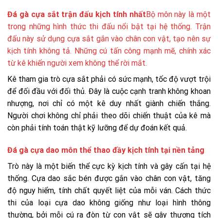
Đá gà cựa sắt trận đấu kịch tính nhất
Bộ môn này là một
trong những hình thức thi đấu nổi bật tại hệ thống. Trận
đấu này sử dụng cựa sắt gắn vào chân con vật, tạo nên sự
kịch tính không tả. Những cú tấn công mạnh mẽ, chính xác
từ kê khiến người xem không thể rời mắt.
Kê tham gia trò cựa sắt phải có sức mạnh, tốc độ vượt trội
để đối đầu với đối thủ. Đây là cuộc cạnh tranh không khoan
nhượng, nơi chỉ có một kê duy nhất giành chiến thắng.
Người chơi không chỉ phải theo dõi chiến thuật của kê mà
còn phải tính toán thật kỹ lưỡng để dự đoán kết quả.
Đá gà cựa dao môn thể thao đầy kịch tính tại nền tảng
Trò này là một biến thể cực kỳ kịch tính và gây cấn tại hệ
thống. Cựa dao sắc bén được gắn vào chân con vật, tăng
độ nguy hiểm, tính chất quyết liệt của mỗi ván. Cách thức
thi của loại cựa dao không giống như loại hình thông
thường, bởi mỗi cú ra đòn từ con vật sẽ gây thương tích