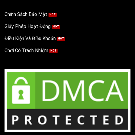
Chính Sách Bảo Mật
Giấy Phép Hoạt Động
Điều Kiện Và Điều Khoản
Chơi Có Trách Nhiệm