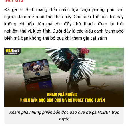
Đá gà HUBET mang đến nhiều lựa chọn phong phú cho
người đam mê môn thể thao này. Các biến thể của trò này
không chỉ hấp dẫn mà còn đầy thử thách, đem lại trải
nghiệm thú vị, kịch tính. Dưới đây là các kiểu cạnh tranh phổ
biến mà bạn không thể bỏ qua khi tham gia tại sảnh.
Khám phá những phiên bản độc đáo của đá gà HUBET trực
tuyến