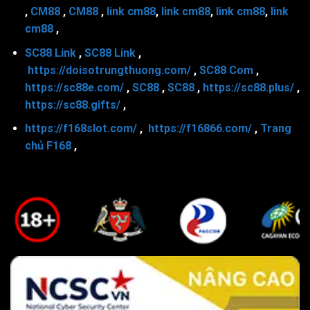
,
CM88
,
CM88
,
link cm88
,
link cm88
,
link cm88
,
link
cm88
,
SC88 Link
,
SC88 Link
,
https://doisotrungthuong.com/
,
SC88 Com
,
https://sc88e.com/
,
SC88
,
SC88
,
https://sc88.plus/
,
https://sc88.gifts/
,
https://f168slot.com/
,
https://f16866.com/
,
Trang
chủ F168
,
Menu link 4