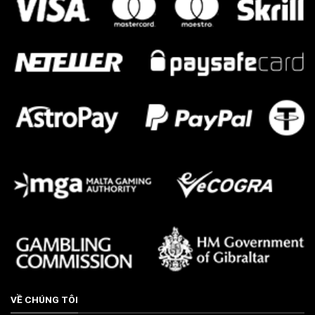
VỀ CHÚNG TÔI